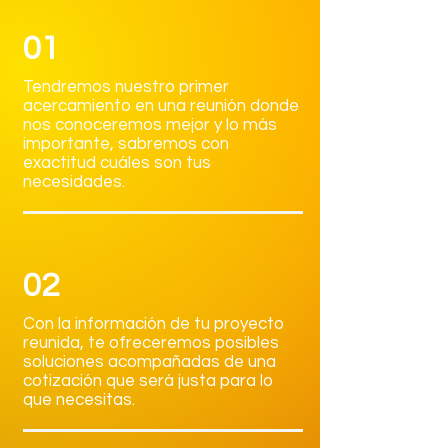
01
Tendremos nuestro primer
acercamiento en una reunión donde
nos conoceremos mejor y lo más
importante, sabremos con
exactitud cuáles son tus
necesidades.
02
Con la información de tu proyecto
reunida, te ofreceremos posibles
soluciones acompañadas de una
cotización que será justa para lo
que necesitas.