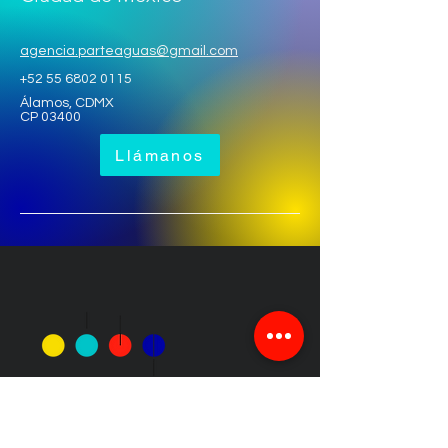
agencia.parteaguas@gmail.com
+52 55 6802 0115
Álamos, CDMX
CP 03400
Llámanos